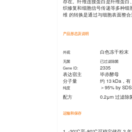
存在。纤维连接蛋白是纤维蛋白
织修复和细胞信号传递等多种细胞
维 的转换是通过与细胞表面整
产品形态及说明
白色冻干粉末
外观
无菌
已过滤除菌
2335
Gene ID:
表达宿主
毕赤酵母
分子量
约 13
＞95% by SDS
纯度
配方
0.2μm 过滤除菌
运输和保存
1. -20℃至-80℃可稳定储